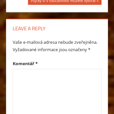
Next
Půjčky si v současnosti můžete vybírat
Post:
příspěvek
LEAVE A REPLY
Vaše e-mailová adresa nebude zveřejněna.
Vyžadované informace jsou označeny
*
Komentář
*