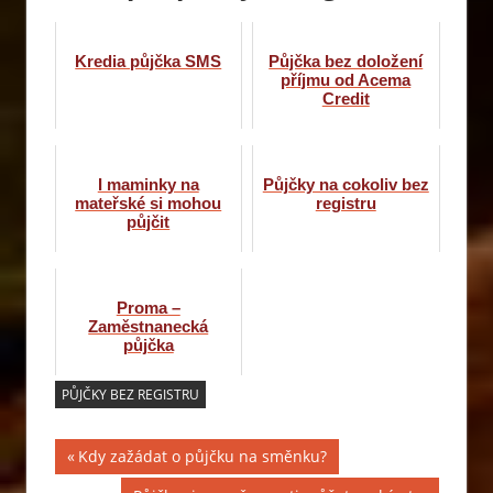
Kredia půjčka SMS
Půjčka bez doložení
příjmu od Acema
Credit
I maminky na
Půjčky na cokoliv bez
mateřské si mohou
registru
půjčit
Proma –
Zaměstnanecká
půjčka
PŮJČKY BEZ REGISTRU
Navigace
Previous
Kdy zažádat o půjčku na směnku?
Post:
pro