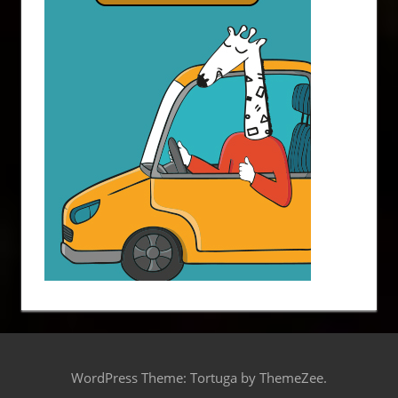
WordPress Theme: Tortuga by ThemeZee.