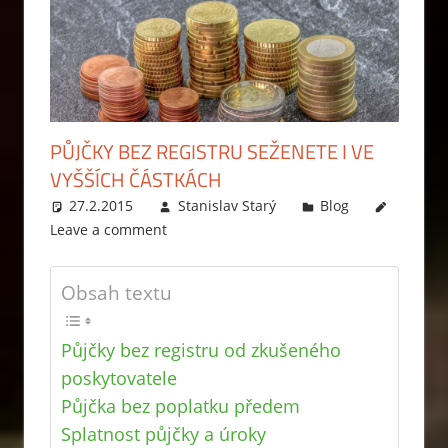
PŮJČKY BEZ REGISTRU SEŽENETE I VE
VYŠŠÍCH ČÁSTKÁCH
27.2.2015
Stanislav Starý
Blog
Leave a comment
Obsah textu
Půjčky bez registru od zkušeného
poskytovatele
Půjčka bez poplatku předem
Splatnost půjčky a úroky