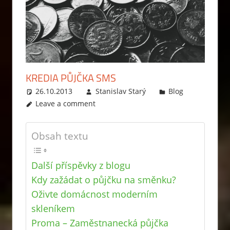
KREDIA PŮJČKA SMS
26.10.2013
Stanislav Starý
Blog
Leave a comment
Obsah textu
Další příspěvky z blogu
Kdy zažádat o půjčku na směnku?
Oživte domácnost moderním
skleníkem
Proma – Zaměstnanecká půjčka