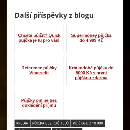
Další příspěvky z blogu
Chcete půjčit? Quick
Supermoney půjčka
půjčka je tu pro vás!
do 4 999 Kč
Reference půjčky
Krátkodobé půjčky do
Vitacredit
5000 Kč s první
půjčkou zdarma
Půjčky online bez
dokládání příjmu
KREDIA
PŮJČKA BEZ RUČITELŮ
PŮJČKA DO 10 000