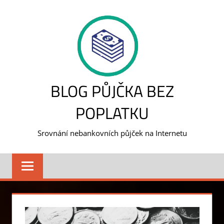
Skip
to
content
BLOG PŮJČKA BEZ
POPLATKU
Srovnání nebankovních půjček na Internetu