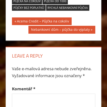
PŮJČKA NA COKOLIV
PŮJČKA OD 1000
PŮJČKY BEZ POPLATKŮ
RYCHLÁ NEBANKOVNÍ PŮJČKA
Navigace
Previous
Acema Credit – Půjčka na cokoliv
Post:
pro
Next
Nebankovní dům – půjčka do výplaty
Post:
příspěvek
LEAVE A REPLY
Vaše e-mailová adresa nebude zveřejněna.
Vyžadované informace jsou označeny
*
Komentář
*