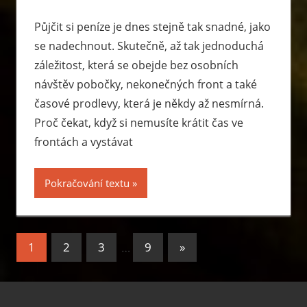
Půjčit si peníze je dnes stejně tak snadné, jako
se nadechnout. Skutečně, až tak jednoduchá
záležitost, která se obejde bez osobních
návštěv pobočky, nekonečných front a také
časové prodlevy, která je někdy až nesmírná.
Proč čekat, když si nemusíte krátit čas ve
frontách a vystávat
Pokračování textu
Stránkování
Next
1
2
3
…
9
»
příspěvků
Posts