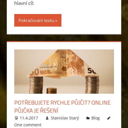
hlavní cíl:
Pokračování textu
POTŘEBUJETE RYCHLE PŮJČIT? ONLINE
PŮJČKA JE ŘEŠENÍ
11.4.2017
Stanislav Starý
Blog
One comment