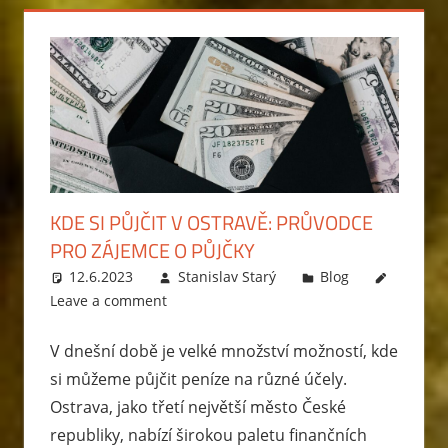
KDE SI PŮJČIT V OSTRAVĚ: PRŮVODCE
PRO ZÁJEMCE O PŮJČKY
12.6.2023
Stanislav Starý
Blog
Leave a comment
V dnešní době je velké množství možností, kde
si můžeme půjčit peníze na různé účely.
Ostrava, jako třetí největší město České
republiky, nabízí širokou paletu finančních