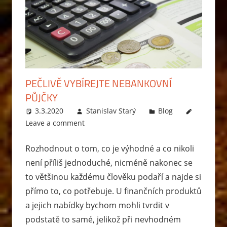
PEČLIVĚ VYBÍREJTE NEBANKOVNÍ
PŮJČKY
3.3.2020
Stanislav Starý
Blog
Leave a comment
Rozhodnout o tom, co je výhodné a co nikoli
není příliš jednoduché, nicméně nakonec se
to většinou každému člověku podaří a najde si
přímo to, co potřebuje. U finančních produktů
a jejich nabídky bychom mohli tvrdit v
podstatě to samé, jelikož při nevhodném